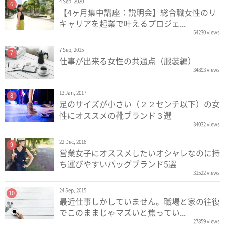
4 Sep, 2020
6
【4ヶ月集中講座：説明会】総合職女性のリ
キャリアを起業で叶えるプロジェ...
54230 views
7 Sep, 2015
7
仕事が出来る女性の共通点（服装編）
34893 views
13 Jan, 2017
8
足のサイズが小さい（２２センチ以下）の女
性にオススメの靴ブランド３選
34032 views
22 Dec, 2016
9
営業女子にオススメしたいオシャレなのに持
ち運びやすいバッグブランド5選
31522 views
24 Sep, 2015
10
最近仕事しかしていません。職場と家の往復
でこのままじゃマズいと焦ってい...
27859 views