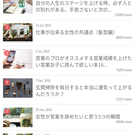
自分の人生のステージを上げる時、必ず人と
の別れがある。手放さないと次の...
153069 views
13 Jul, 2015
2
仕事が出来る女性の共通点（髪型編）
86025 views
5 Jul, 2016
3
営業のプロがオススメする営業成績を上げた
い営業女子に読んで欲しい本16...
75295 views
7 Dec, 2016
4
玄関掃除を毎日すると本当に運気って上がる
んだろうか？
72317 views
29 Jun, 2016
5
女性が営業を辞めたいと思う5つの瞬間
59046 views