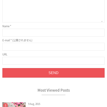
Name
*
E-mail
*
(公開されません)
URL
Most Viewed Posts
9 Aug, 2015
1