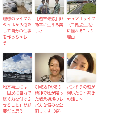
理想のライフス
【週末雑感】非
デュアルライフ
タイルから逆算
効率に生きる美
（二拠点生活）
して自分の仕事
しさ
に憧れる7つの
を作っちゃお
理由
う！！
地方再生には
GIVE＆TAKEの
パンドラの箱が
「国民に自力で
精神で私が陥っ
開いた日〜続き
稼ぐ力を付けさ
た起業初期のお
の話し〜
せること」が必
バカな悩みを公
要だと思う
開します（笑）