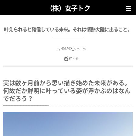
（株）女子トク
叶えられると確信している未来。それは情熱大陸に出ること。
d01892_a.miura
By
約 4 分
実は数ヶ月前から思い描き始めた未来がある。
何故だか鮮明に叶っている姿が浮かぶのはなん
でだろう？