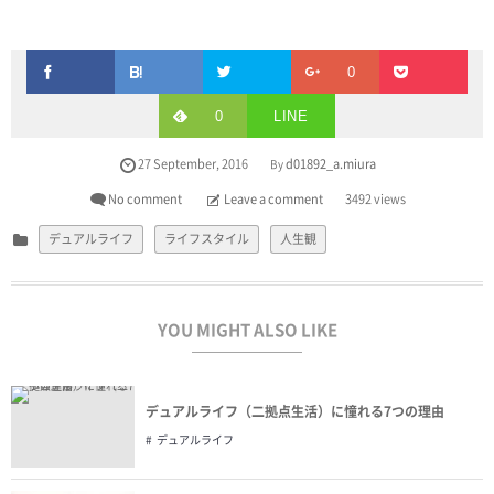
0
0
LINE
27
September
,
2016
d01892_a.miura
By
No comment
Leave a comment
3492 views
デュアルライフ
ライフスタイル
人生観
YOU MIGHT ALSO LIKE
デュアルライフ（二拠点生活）に憧れる7つの理由
デュアルライフ