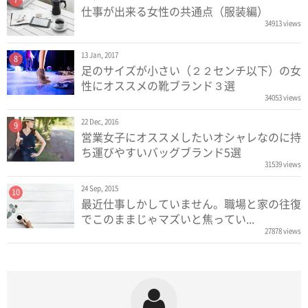
仕事が出来る女性の共通点（服装編）
34913 views
13 Jan, 2017
8
足のサイズが小さい（２２センチ以下）の女
性にオススメの靴ブランド３選
34053 views
22 Dec, 2016
9
営業女子にオススメしたいオシャレなのに持
ち運びやすいバッグブランド5選
31539 views
24 Sep, 2015
10
最近仕事しかしていません。職場と家の往復
でこのままじゃマズいと焦ってい...
27878 views