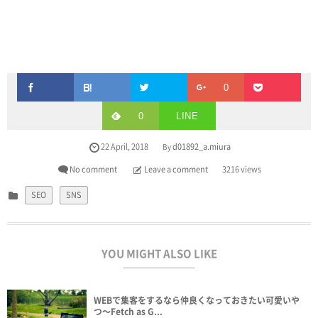
0
0
LINE
22
April
,
2018
d01892_a.miura
By
No comment
Leave a comment
3216 views
SEO
SNS
YOU MIGHT ALSO LIKE
WEBで集客をするなら仲良くなっておきたい可愛いや
つ〜Fetch as G...