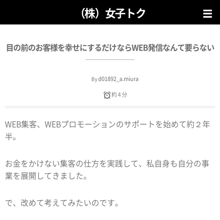
（株）女子トク
目の前のお客様を幸せにするだけならWEB発信なんて要らない
d01892_a.miura
By
約 4 分
WEB集客、WEBプロモーションのサポートを始めて約２年
半。
お金をかけない集客の仕方を実践して、私自身も自分の事
業を展開してきました。
で、改めて考えてみたいのです。