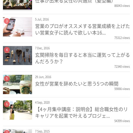
仕事が出来る女性の共通点（髪型編）
86043 views
5 Jul, 2016
3
営業のプロがオススメする営業成績を上げた
い営業女子に読んで欲しい本16...
75312 views
7 Dec, 2016
4
玄関掃除を毎日すると本当に運気って上がる
んだろうか？
72340 views
29 Jun, 2016
5
女性が営業を辞めたいと思う5つの瞬間
59066 views
4 Sep, 2020
6
【4ヶ月集中講座：説明会】総合職女性のリ
キャリアを起業で叶えるプロジェ...
54399 views
7 Sep, 2015
7