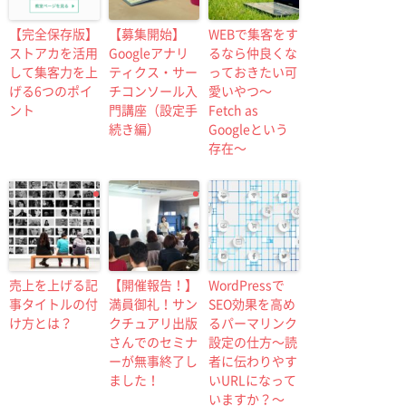
【完全保存版】
【募集開始】
WEBで集客をす
ストアカを活用
Googleアナリ
るなら仲良くな
して集客力を上
ティクス・サー
っておきたい可
げる6つのポイ
チコンソール入
愛いやつ〜
ント
門講座（設定手
Fetch as
続き編）
Googleという
存在〜
売上を上げる記
【開催報告！】
WordPressで
事タイトルの付
満員御礼！サン
SEO効果を高め
け方とは？
クチュアリ出版
るパーマリンク
さんでのセミナ
設定の仕方〜読
ーが無事終了し
者に伝わりやす
ました！
いURLになって
いますか？〜