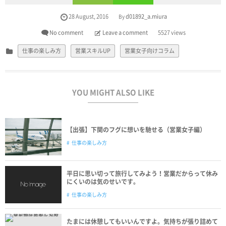
28
August
,
2016
d01892_a.miura
By
No comment
Leave a comment
5527 views
仕事の楽しみ方
営業スキルUP
営業女子向けコラム
YOU MIGHT ALSO LIKE
【出張】下関のフグに想いを馳せる（営業女子編）
仕事の楽しみ方
平日に思い切って旅行してみよう！営業だからって休み
にくいのは気のせいです。
仕事の楽しみ方
たまには休憩してもいいんですよ。気持ちが張り詰めて