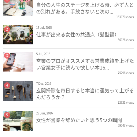
自分の人生のステージを上げる時、必ず人と
の別れがある。手放さないと次の...
153070 views
13 Jul, 2015
2
仕事が出来る女性の共通点（髪型編）
86026 views
5 Jul, 2016
3
営業のプロがオススメする営業成績を上げた
い営業女子に読んで欲しい本16...
75296 views
7 Dec, 2016
4
玄関掃除を毎日すると本当に運気って上がる
んだろうか？
72321 views
29 Jun, 2016
5
女性が営業を辞めたいと思う5つの瞬間
59047 views