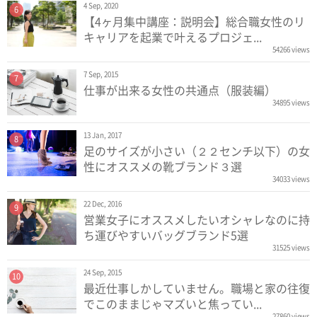
4 Sep, 2020
6
【4ヶ月集中講座：説明会】総合職女性のリ
キャリアを起業で叶えるプロジェ...
54266 views
7 Sep, 2015
7
仕事が出来る女性の共通点（服装編）
34895 views
13 Jan, 2017
8
足のサイズが小さい（２２センチ以下）の女
性にオススメの靴ブランド３選
34033 views
22 Dec, 2016
9
営業女子にオススメしたいオシャレなのに持
ち運びやすいバッグブランド5選
31525 views
24 Sep, 2015
10
最近仕事しかしていません。職場と家の往復
でこのままじゃマズいと焦ってい...
27860 views