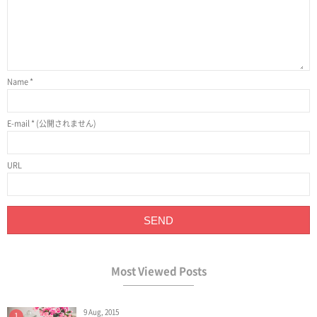
Name
*
E-mail
*
(公開されません)
URL
Most Viewed Posts
9 Aug, 2015
1