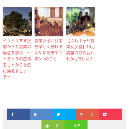
イライラする接
営業女子が仕事
【ふわキャリ営
客からも営業の
を楽しく続ける
業女子塾】10月
極意を学ぶ！〜
ために死守すべ
講座の打ち合わ
イライラの感情
き3つのこと
せDayでした！
をしっかりお金
に換えましょ
う〜
0
0
LINE