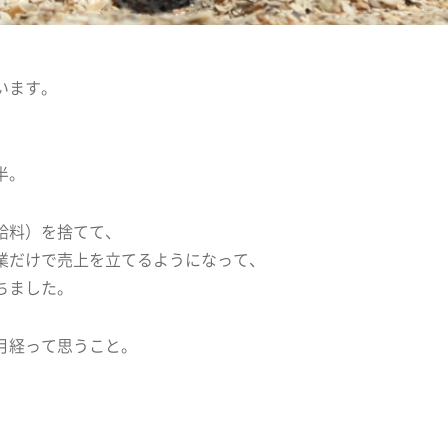
います。
。
半。
給料）を捨てて、
業だけで売上を立てるようになって、
ちました。
月経って思うこと。