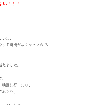
ない！！！
ていた、
をする時間がなくなったので、
増えました。
て、
り映画に行ったり、
てみたり、
イムやHuluで