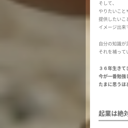
そして、
やりたいこと
提供したいこ
イメージ出来
自分の知識が
それを補って
３６年生きて
今が一番勉強
たまに思うほ
起業は絶