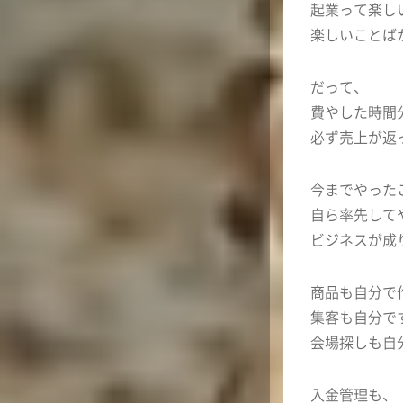
起業って楽し
楽しいことば
だって、
費やした時間
必ず売上が返
今までやった
自ら率先して
ビジネスが成
商品も自分で
集客も自分で
会場探しも自
入金管理も、