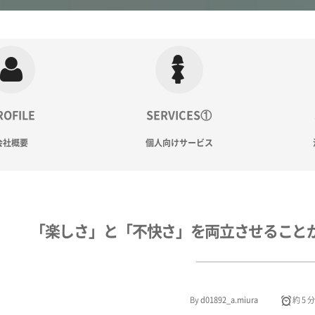
ROFILE
SERVICES①
会社概要
個人向けサービス
「楽しさ」と「不快さ」を両立させること
By
d01892_a.miura
約 5 分