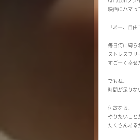
映画にハマっ
「あー、自由
毎日何に縛ら
ストレスフリ
すごーく幸せ
でもね、
時間が足りな
何故なら、
やりたいこと
たくさんある