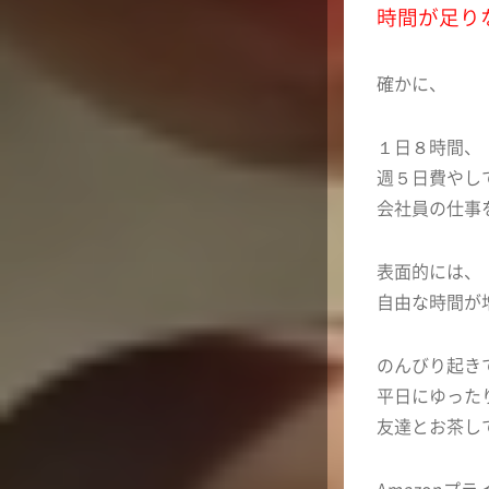
時間が足り
確かに、
１日８時間、
週５日費やし
会社員の仕事
表面的には、
自由な時間が
のんびり起き
平日にゆった
友達とお茶し
Amazonプラ