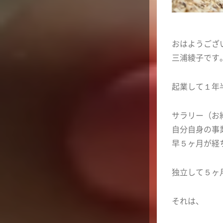
おはようござ
三浦綾子です
起業して１年
サラリー（お
自分自身の事
早５ヶ月が経
独立して５ヶ
それは、