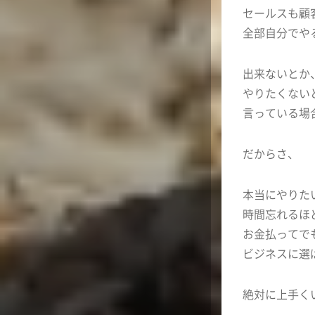
セールスも顧
全部自分でや
出来ないとか
やりたくない
言っている場
だからさ、
本当にやりた
時間忘れるほ
お金払ってで
ビジネスに選
絶対に上手く