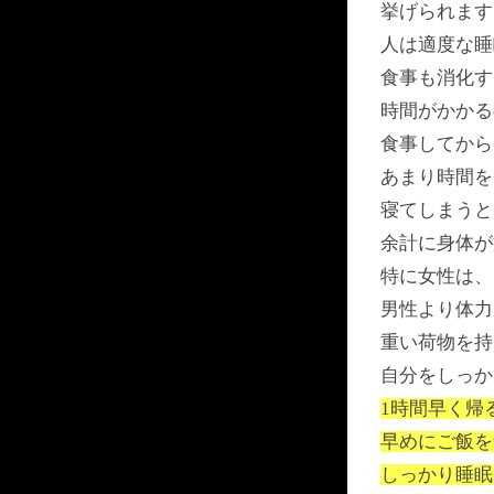
挙げられます
人は適度な睡
食事も消化す
時間がかかる
食事してから
あまり時間を
寝てしまうと
余計に身体が
特に女性は、
男性より体力
重い荷物を持
自分をしっか
1時間早く帰
早めにご飯を
しっかり睡眠