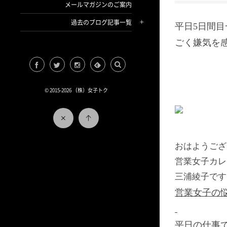
メールマガジンのご案内
過去のブログ記事一覧
平日5日間
ごく嫌気を
© 2015-2026
（株）女子トク
おはようござ
営業女子カレ
三浦綾子です
営業女子の悩み
平日の仕事