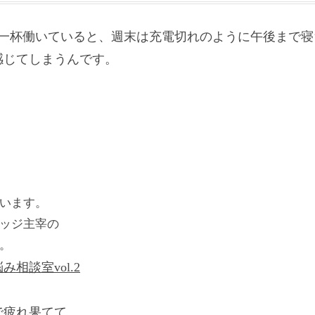
目一杯働いていると、週末は充電切れのように午後まで
感じてしまうんです。
います。
ッジ主宰の
。
相談室vol.2
で疲れ果てて、