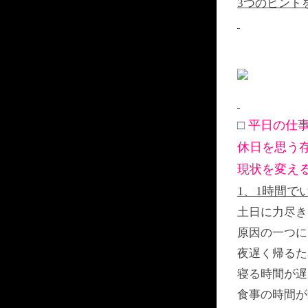
3つのヒント
□ 平日の仕
休日を思う
現状を変え
1、1時間で
土日に力尽き
原因の一つに
夜遅く帰るた
寝る時間が遅
食事の時間が