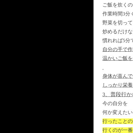
ご飯を炊くの
作業時間3分
野菜を切って
炒めるだけな
慣れれば5分
自分の手で作
温かいご飯を
身体が喜んで
しっかり栄養
3、普段行
今の自分を
何か変えたい
行ったことの
行くのが一番