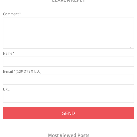
Comment
*
Name
*
E-mail
*
(公開されません)
URL
Most Viewed Posts