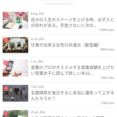
9 Aug, 2015
1
自分の人生のステージを上げる時、必ず人と
の別れがある。手放さないと次の...
153054 views
13 Jul, 2015
2
仕事が出来る女性の共通点（髪型編）
86010 views
5 Jul, 2016
3
営業のプロがオススメする営業成績を上げた
い営業女子に読んで欲しい本16...
75281 views
7 Dec, 2016
4
玄関掃除を毎日すると本当に運気って上がる
んだろうか？
72306 views
29 Jun, 2016
5