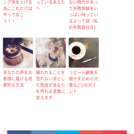
ング率を上げる
っているあなた
ない時代があっ
為にこれだけは
へ
て失敗体験をい
やっておこ
っぱい持ってい
う！！
るよって話（私
の失敗談付き）
あなたの声をお
嫌われることを
リピート顧客を
客様に届ける効
恐れない凛とし
増やすための大
果的な方法
た態度があなた
事な2つのポイ
を売れる営業に
ント
変えます