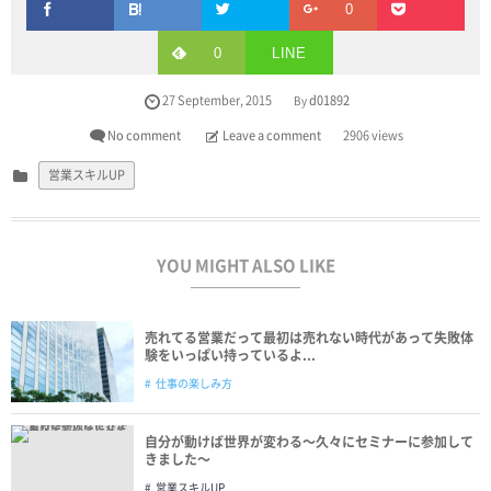
0
0
LINE
27
September
,
2015
d01892
By
No comment
Leave a comment
2906 views
営業スキルUP
YOU MIGHT ALSO LIKE
売れてる営業だって最初は売れない時代があって失敗体
験をいっぱい持っているよ...
仕事の楽しみ方
自分が動けば世界が変わる〜久々にセミナーに参加して
きました〜
営業スキルUP