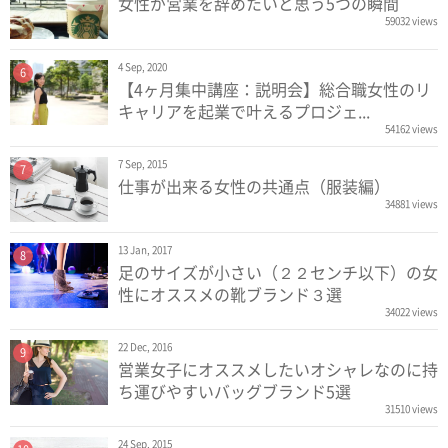
女性が営業を辞めたいと思う5つの瞬間
59032 views
4 Sep, 2020
6
【4ヶ月集中講座：説明会】総合職女性のリ
キャリアを起業で叶えるプロジェ...
54162 views
7 Sep, 2015
7
仕事が出来る女性の共通点（服装編）
34881 views
13 Jan, 2017
8
足のサイズが小さい（２２センチ以下）の女
性にオススメの靴ブランド３選
34022 views
22 Dec, 2016
9
営業女子にオススメしたいオシャレなのに持
ち運びやすいバッグブランド5選
31510 views
24 Sep, 2015