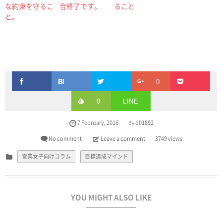
な約束を守るこ
合終了です。
ること
と。
0
0
LINE
7
February
,
2016
d01892
By
No comment
Leave a comment
3749 views
営業女子向けコラム
目標達成マインド
YOU MIGHT ALSO LIKE