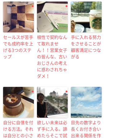
セールスが苦手
根性で契約なん
手に入れる努力
でも成約率を上
て取れませ
をさせることが
げる3つのステ
ん！！営業女子
顧客満足につな
ップ
の皆んな、古い
がる
おじさんの考え
に惑わされちゃ
ダメ！
自分に自信を付
欲しい未来は必
目先の数字より
ける方法。それ
ず手に入る。諦
長くお付き合い
は自分との小さ
めたらそこで試
出来る関係を作