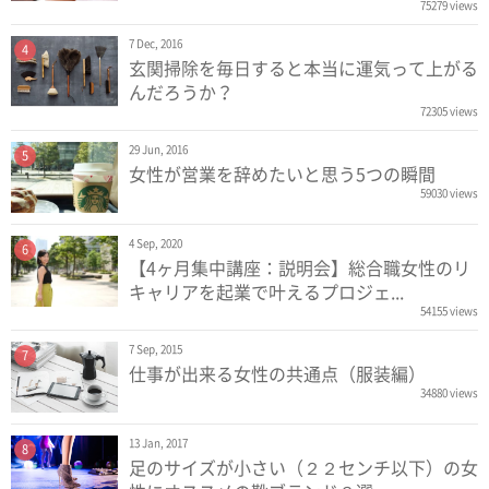
75279 views
7 Dec, 2016
4
玄関掃除を毎日すると本当に運気って上がる
んだろうか？
72305 views
29 Jun, 2016
5
女性が営業を辞めたいと思う5つの瞬間
59030 views
4 Sep, 2020
6
【4ヶ月集中講座：説明会】総合職女性のリ
キャリアを起業で叶えるプロジェ...
54155 views
7 Sep, 2015
7
仕事が出来る女性の共通点（服装編）
34880 views
13 Jan, 2017
8
足のサイズが小さい（２２センチ以下）の女