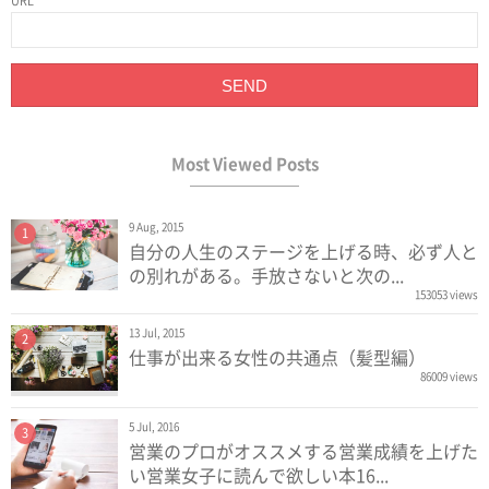
URL
Most Viewed Posts
9 Aug, 2015
1
自分の人生のステージを上げる時、必ず人と
の別れがある。手放さないと次の...
153053 views
13 Jul, 2015
2
仕事が出来る女性の共通点（髪型編）
86009 views
5 Jul, 2016
3
営業のプロがオススメする営業成績を上げた
い営業女子に読んで欲しい本16...