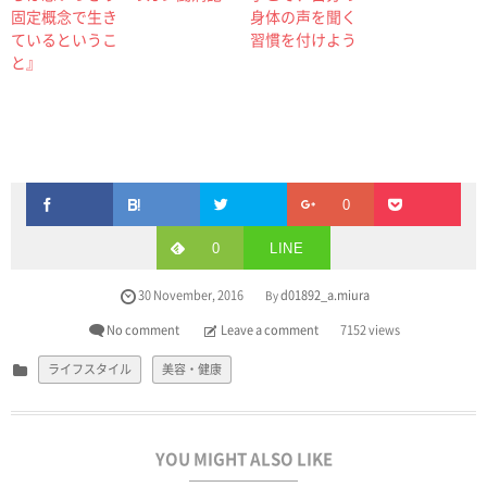
固定概念で生き
身体の声を聞く
ているというこ
習慣を付けよう
と』
0
0
LINE
30
November
,
2016
d01892_a.miura
By
No comment
Leave a comment
7152 views
ライフスタイル
美容・健康
YOU MIGHT ALSO LIKE