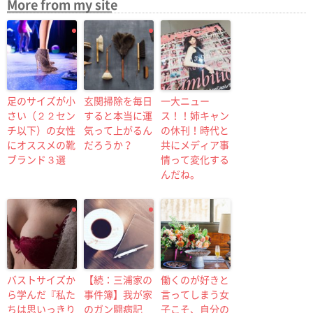
More from my site
足のサイズが小
玄関掃除を毎日
一大ニュー
さい（２２セン
すると本当に運
ス！！姉キャン
チ以下）の女性
気って上がるん
の休刊！時代と
にオススメの靴
だろうか？
共にメディア事
ブランド３選
情って変化する
んだね。
バストサイズか
【続：三浦家の
働くのが好きと
ら学んだ『私た
事件簿】我が家
言ってしまう女
ちは思いっきり
のガン闘病記
子こそ、自分の