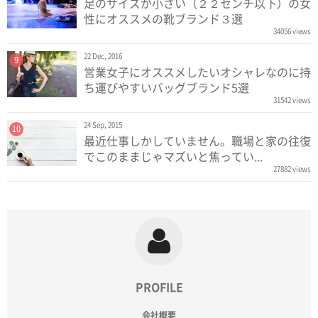
足のサイズが小さい（２２センチ以下）の女
性にオススメの靴ブランド３選
34056 views
22 Dec, 2016
9
営業女子にオススメしたいオシャレなのに持
ち運びやすいバッグブランド5選
31542 views
24 Sep, 2015
10
最近仕事しかしていません。職場と家の往復
でこのままじゃマズいと焦ってい...
27882 views
PROFILE
会社概要