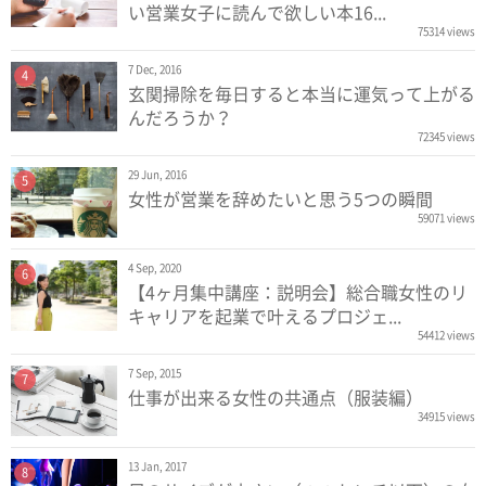
い営業女子に読んで欲しい本16...
75314 views
7 Dec, 2016
4
玄関掃除を毎日すると本当に運気って上がる
んだろうか？
72345 views
29 Jun, 2016
5
女性が営業を辞めたいと思う5つの瞬間
59071 views
4 Sep, 2020
6
【4ヶ月集中講座：説明会】総合職女性のリ
キャリアを起業で叶えるプロジェ...
54412 views
7 Sep, 2015
7
仕事が出来る女性の共通点（服装編）
34915 views
13 Jan, 2017
8