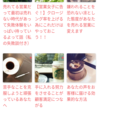
売れてる営業だ
【営業女子に告
嫌われることを
って最初は売れ
ぐ！】クロージ
恐れない凛とし
ない時代があっ
ング率を上げる
た態度があなた
て失敗体験をい
為にこれだけは
を売れる営業に
っぱい持ってい
やっておこ
変えます
るよって話（私
う！！
の失敗談付き）
苦手なことを克
手に入れる努力
あなたの声をお
服しようと頑張
をさせることが
客様に届ける効
っているあなた
顧客満足につな
果的な方法
へ
がる