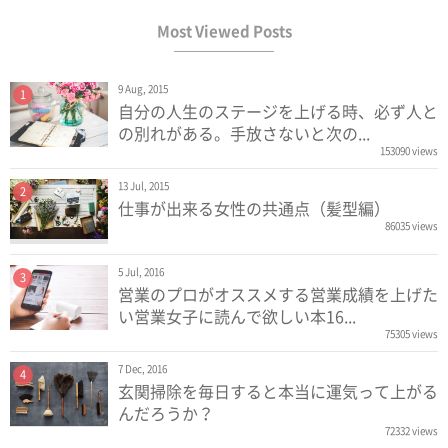
Most Viewed Posts
9 Aug, 2015
1
自分の人生のステージを上げる時、必ず人と
の別れがある。手放さないと次の...
153090 views
13 Jul, 2015
2
仕事が出来る女性の共通点（髪型編）
86035 views
5 Jul, 2016
3
営業のプロがオススメする営業成績を上げた
い営業女子に読んで欲しい本16...
75305 views
7 Dec, 2016
4
玄関掃除を毎日すると本当に運気って上がる
んだろうか？
72332 views