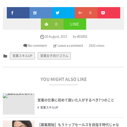
0
0
LINE
30
August
,
2015
d01892
By
No comment
Leave a comment
2826 views
営業スキルUP
営業女子向けコラム
YOU MIGHT ALSO LIKE
営業の仕事に初めて就いた人がするべき7つのこと
営業スキルUP
【募集開始】もうトップセールスを目指す時代じゃな