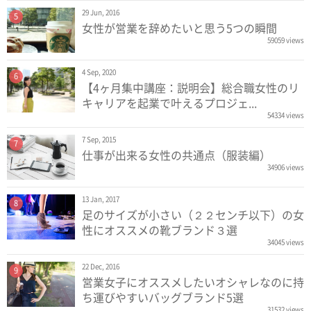
29 Jun, 2016
5
女性が営業を辞めたいと思う5つの瞬間
59059 views
4 Sep, 2020
6
【4ヶ月集中講座：説明会】総合職女性のリ
キャリアを起業で叶えるプロジェ...
54334 views
7 Sep, 2015
7
仕事が出来る女性の共通点（服装編）
34906 views
13 Jan, 2017
8
足のサイズが小さい（２２センチ以下）の女
性にオススメの靴ブランド３選
34045 views
22 Dec, 2016
9
営業女子にオススメしたいオシャレなのに持
ち運びやすいバッグブランド5選
31532 views