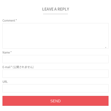
LEAVE A REPLY
Comment
*
Name
*
E-mail
*
(公開されません)
URL